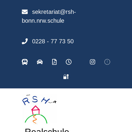
Skip
to
sekretariat@rsh-
content
bonn.nrw.schule
0228 - 77 73 50
🔐
Realschule