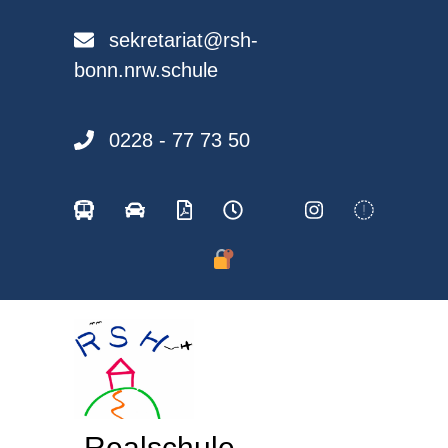
Skip
to
sekretariat@rsh-
content
bonn.nrw.schule
0228 - 77 73 50
Realschule