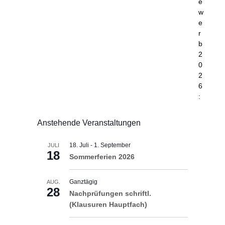
e
w
e
r
b
2
0
2
6
:
Anstehende Veranstaltungen
18. Juli
-
1. September
JULI
18
Sommerferien 2026
Ganztägig
AUG.
28
Nachprüfungen schriftl.
(Klausuren Hauptfach)