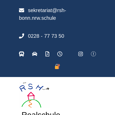
Skip
to
sekretariat@rsh-
content
bonn.nrw.schule
0228 - 77 73 50
Realschule