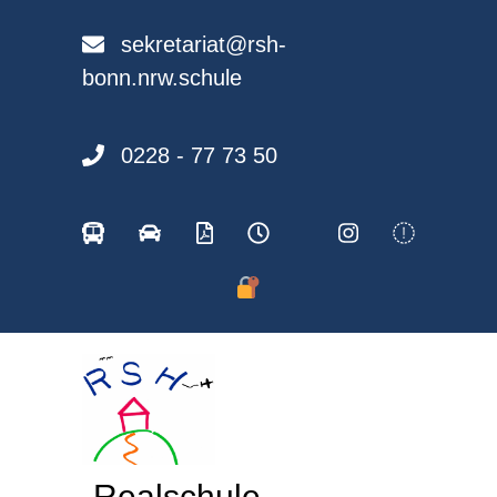
Skip
to
sekretariat@rsh-
content
bonn.nrw.schule
0228 - 77 73 50
Realschule