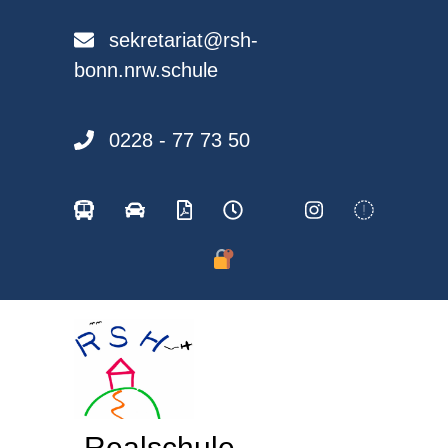
Skip
to
sekretariat@rsh-
content
bonn.nrw.schule
0228 - 77 73 50
Realschule