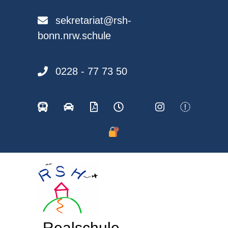
Skip
to
sekretariat@rsh-
content
bonn.nrw.schule
0228 - 77 73 50
Realschule