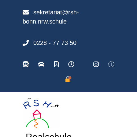
Skip
to
sekretariat@rsh-
content
bonn.nrw.schule
0228 - 77 73 50
Realschule